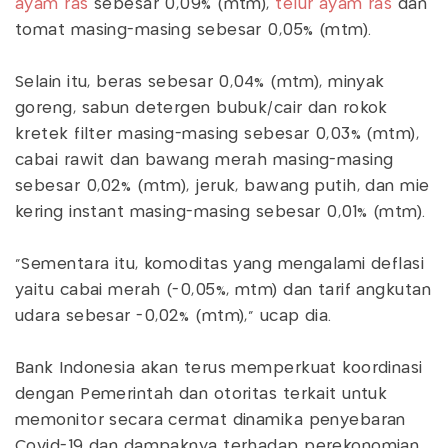
ayam ras
sebesar 0,09% (mtm),
telur ayam ras
dan
tomat masing-masing sebesar 0,05% (mtm).
Selain itu, beras sebesar 0,04% (mtm), minyak
goreng, sabun detergen bubuk/cair dan rokok
kretek filter masing-masing sebesar 0,03% (mtm),
cabai rawit dan bawang merah masing-masing
sebesar 0,02% (mtm), jeruk, bawang putih, dan mie
kering instant masing-masing sebesar 0,01% (mtm).
"Sementara itu, komoditas yang mengalami deflasi
yaitu cabai merah (-0,05%, mtm) dan tarif angkutan
udara sebesar -0,02% (mtm)," ucap dia.
Bank Indonesia akan terus memperkuat koordinasi
dengan Pemerintah dan otoritas terkait untuk
memonitor secara cermat dinamika penyebaran
Covid-19 dan dampaknya terhadap perekonomian