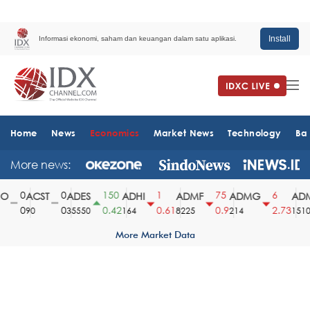
Install
Informasi ekonomi, saham dan keuangan dalam satu aplikasi.
Home
News
Economics
Market News
Technology
Ba
More news:
0
0
150
1
75
6
ACST
ADES
ADHI
ADMF
ADMG
ADM
0
0
0.42
0.61
0.9
2.73
90
35550
164
8225
214
1510
More Market Data