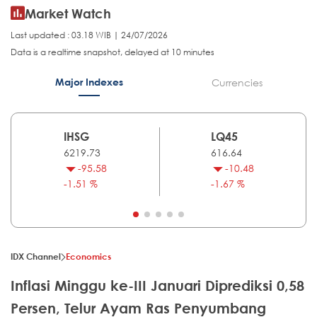
Market Watch
Last updated : 03.18 WIB | 24/07/2026
Data is a realtime snapshot, delayed at 10 minutes
Major Indexes
Currencies
IHSG
LQ45
6219.73
616.64
-95.58
-10.48
-1.51 %
-1.67 %
IDX Channel
Economics
Inflasi Minggu ke-III Januari Diprediksi 0,58
Persen, Telur Ayam Ras Penyumbang