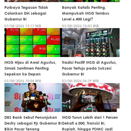
Purbaya Tegasan Tidak
Banyak Katalis Penting,
Calonkan Diri sebagai
Mampukah IHSG Tembus
Gubernur BI
Level 6.400 Lagi?
03/08/2026 19:17 WIB
03/08/2026 10:43 WIB
IHSG Hijau di Awal Agustus,
Tradisi Positif IHSG di Agustus,
Simak Sentimen Penting
Pasar Tertuju pada Suksesi
Sepekan ke Depan
Gubernur BI
03/08/2026 10:04 WIB
03/08/2026 06:39 WIB
DBS Bank Sebut Penunjukan
IHSG Turun Lebih dari 1 Persen
Destry sebagai Pjs Gubernur BI
Dekati 6.000, Transisi BI,
Bikin Pasar Tenang
Rupiah, hingga FOMC Jadi