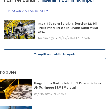
Hasil Pencarian :
"insentif mobil listrik impor"
arrow_drop_down
PENCARIAN LANJUTAN
Insentif Segera Berakhir, Deretan Mobil
Listrik Impor Ini Wajib Dirakit Lokal Mulai
2026
·
Technology
09/09/2025 16:16 WIB
Tampilkan Lebih Banyak
Populer
Harga Emas Naik Lebih dari 2 Persen, Saham
ANTM hingga BRMS Melesat
05/08/2026 13:48 WIB