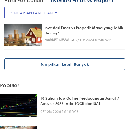
Hasil Pencarian :
"Investasi Emas vs Properti"
arrow_drop_down
PENCARIAN LANJUTAN
Investasi Emas vs Properti: Mana yang Lebih
Untung?
·
MARKET NEWS
02/10/2024 07:40 WIB
Tampilkan Lebih Banyak
Populer
10 Saham Top Gainer Perdagangan Jumat 7
Agustus 2026, Ada ROCK dan ISAT
07/08/2026 16:18 WIB