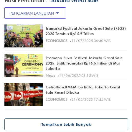
Hasil Pencarian :
"Jakarta Great Sale"
arrow_drop_down
PENCARIAN LANJUTAN
Transaksi Festival Jakarta Great Sale (FJGS)
2025 Tembus Rp15,9 Triliun
·
ECONOMICS
11/07/2025 06:40 WIB
Pramono Buka Festival Jakarta Great Sale
2025, Bidik Transaksi Rp15,5 Triliun di Mal
Jakarta
·
News
11/06/2025 03:15 WIB
Geliatkan UMKM Ibu Kota, Jakarta Great
Sale Resmi Dibuka
·
ECONOMICS
21/05/2023 17:45 WIB
Tampilkan Lebih Banyak