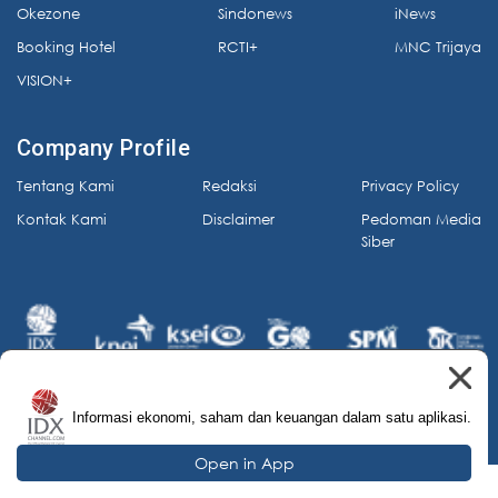
Okezone
Sindonews
iNews
Booking Hotel
RCTI+
MNC Trijaya
VISION+
Company Profile
Tentang Kami
Redaksi
Privacy Policy
Kontak Kami
Disclaimer
Pedoman Media
Siber
Informasi ekonomi, saham dan keuangan dalam satu aplikasi.
© 2026 IDX Channel. All Rights Reserved.
Open in App