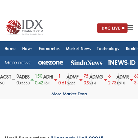
Home
News
Economics
Market News
Technology
Banki
More news:
0
150
1
75
6
60
CST
ADES
ADHI
ADMF
ADMG
ADMR
0
0.42
0.61
0.9
2.73
3.8
0
35550
164
8225
214
1510
More Market Data