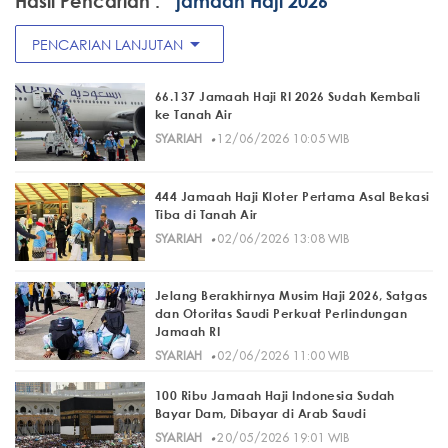
Hasil Pencarian :
" jamaah Haji 2026"
arrow_drop_down
PENCARIAN LANJUTAN
66.137 Jamaah Haji RI 2026 Sudah Kembali
ke Tanah Air
·
SYARIAH
12/06/2026 10:05 WIB
444 Jamaah Haji Kloter Pertama Asal Bekasi
Tiba di Tanah Air
·
SYARIAH
02/06/2026 13:08 WIB
Jelang Berakhirnya Musim Haji 2026, Satgas
dan Otoritas Saudi Perkuat Perlindungan
Jamaah RI
·
SYARIAH
02/06/2026 11:00 WIB
100 Ribu Jamaah Haji Indonesia Sudah
Bayar Dam, Dibayar di Arab Saudi
·
SYARIAH
20/05/2026 19:01 WIB