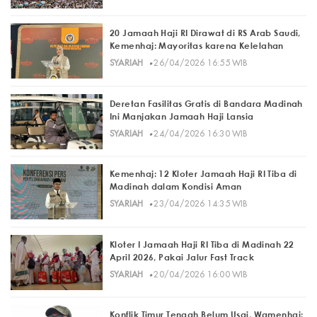
20 Jamaah Haji RI Dirawat di RS Arab Saudi,
Kemenhaj: Mayoritas karena Kelelahan
·
SYARIAH
26/04/2026 16:55 WIB
Deretan Fasilitas Gratis di Bandara Madinah
Ini Manjakan Jamaah Haji Lansia
·
SYARIAH
24/04/2026 16:30 WIB
Kemenhaj: 12 Kloter Jamaah Haji RI Tiba di
Madinah dalam Kondisi Aman
·
SYARIAH
23/04/2026 14:35 WIB
Kloter I Jamaah Haji RI Tiba di Madinah 22
April 2026, Pakai Jalur Fast Track
·
SYARIAH
20/04/2026 16:00 WIB
Konflik Timur Tengah Belum Usai, Wamenhaj: