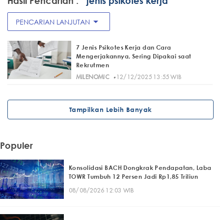
Hasil Pencarian :
" jenis psikotes kerja"
arrow_drop_down
PENCARIAN LANJUTAN
7 Jenis Psikotes Kerja dan Cara
Mengerjakannya, Sering Dipakai saat
Rekrutmen
·
MILENOMIC
12/12/2025 13:55 WIB
Tampilkan Lebih Banyak
Populer
Konsolidasi BACH Dongkrak Pendapatan, Laba
TOWR Tumbuh 12 Persen Jadi Rp1,85 Triliun
08/08/2026 12:03 WIB