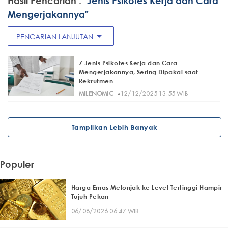
Hasil Pencarian :
"Jenis Psikotes Kerja dan Cara
Mengerjakannya"
arrow_drop_down
PENCARIAN LANJUTAN
7 Jenis Psikotes Kerja dan Cara
Mengerjakannya, Sering Dipakai saat
Rekrutmen
·
MILENOMIC
12/12/2025 13:55 WIB
Tampilkan Lebih Banyak
Populer
Harga Emas Melonjak ke Level Tertinggi Hampir
Tujuh Pekan
06/08/2026 06:47 WIB