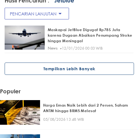
Hasil Pencarian :
" Jetblue"
arrow_drop_down
PENCARIAN LANJUTAN
Maskapai JetBlue Digugat Rp785 Juta
karena Dugaan Abaikan Penumpang Stroke
hingga Meninggal
·
News
12/01/2026 00:03 WIB
Tampilkan Lebih Banyak
Populer
Harga Emas Naik Lebih dari 2 Persen, Saham
ANTM hingga BRMS Melesat
05/08/2026 13:48 WIB