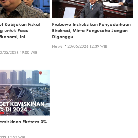
t Kebijakan Fiskal
Prabowo Instruksikan Penyederhaan
g untuk Pacu
Birokrasi, Minta Pengusaha Jangan
konomi, Ini
Diganggu
·
News
20/05/2026 12:39 WIB
0/05/2026 19:00 WIB
Kemiskinan Ekstrem 0%
023 12:57 WIB