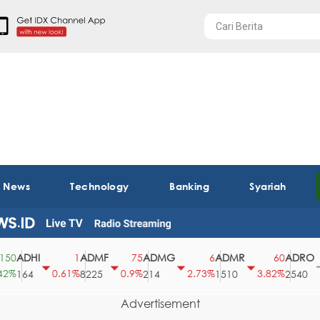
t News
Technology
Banking
Syariah
ADHI
ADMF
ADMG
ADMR
ADRO
1
75
6
60
0.61%
0.9%
2.73%
3.82%
0
164
8225
214
1510
2540
Advertisement