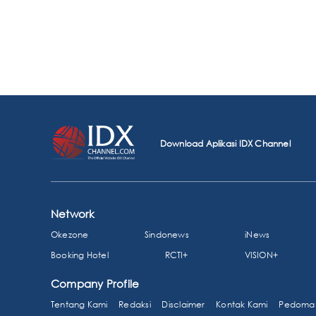
Download Aplikasi IDX Channel
Network
Okezone
Sindonews
iNews
Booking Hotel
RCTI+
VISION+
Company Profile
Tentang Kami
Redaksi
Disclaimer
Kontak Kami
Pedoman