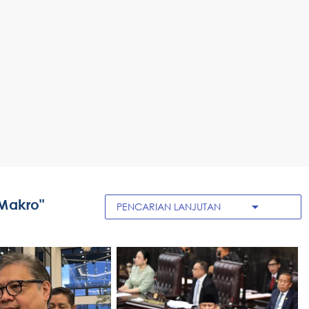
Makro"
arrow_drop_down
PENCARIAN LANJUTAN