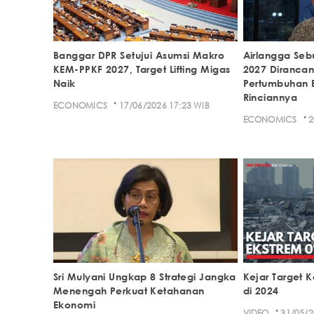
Banggar DPR Setujui Asumsi Makro
Airlangga Sebu
KEM-PPKF 2027, Target Lifting Migas
2027 Dirancan
Naik
Pertumbuhan E
Rinciannya
·
ECONOMICS
17/06/2026 17:23 WIB
·
ECONOMICS
2
Sri Mulyani Ungkap 8 Strategi Jangka
Kejar Target 
Menengah Perkuat Ketahanan
di 2024
Ekonomi
·
VIDEO
31/05/2