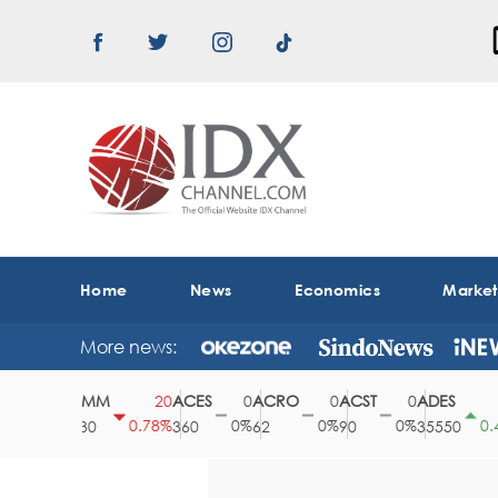
Home
News
Economics
Marke
More news:
ABMM
ACES
ACRO
ACST
ADES
0
20
0
0
0
150
0%
0.78%
0%
0%
0%
0.42%
2530
360
62
90
35550