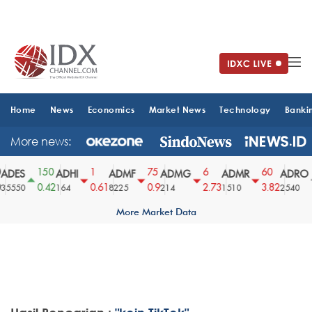
Home
News
Economics
Market News
Technology
Banki
More news:
150
1
75
6
60
ADES
ADHI
ADMF
ADMG
ADMR
ADRO
0.42
0.61
0.9
2.73
3.82
5550
164
8225
214
1510
2540
More Market Data