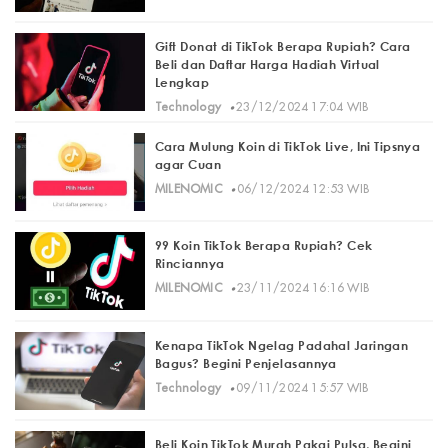
Gift Donat di TikTok Berapa Rupiah? Cara
Beli dan Daftar Harga Hadiah Virtual
Lengkap
·
Technology
23/12/2024 17:04 WIB
Cara Mulung Koin di TikTok Live, Ini Tipsnya
agar Cuan
·
MILENOMIC
06/12/2024 12:53 WIB
99 Koin TikTok Berapa Rupiah? Cek
Rinciannya
·
MILENOMIC
23/11/2024 16:16 WIB
Kenapa TikTok Ngelag Padahal Jaringan
Bagus? Begini Penjelasannya
·
Technology
09/11/2024 15:57 WIB
Beli Koin TikTok Murah Pakai Pulsa, Begini