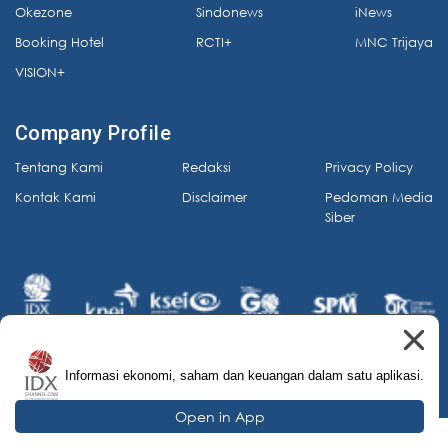
Okezone
Sindonews
iNews
Booking Hotel
RCTI+
MNC Trijaya
VISION+
Company Profile
Tentang Kami
Redaksi
Privacy Policy
Kontak Kami
Disclaimer
Pedoman Media
Siber
Informasi ekonomi, saham dan keuangan dalam satu aplikasi.
© 2026 IDX Channel. All Rights Reserved.
Open in App