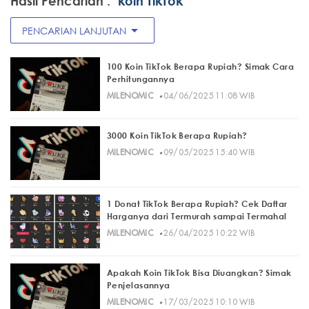
Hasil Pencarian :
"koin TikTok"
arrow_drop_down
PENCARIAN LANJUTAN
100 Koin TikTok Berapa Rupiah? Simak Cara
Perhitungannya
·
MILENOMIC
04/06/2025 11:08 WIB
3000 Koin TikTok Berapa Rupiah?
·
MILENOMIC
09/05/2025 15:40 WIB
1 Donat TikTok Berapa Rupiah? Cek Daftar
Harganya dari Termurah sampai Termahal
·
MILENOMIC
26/04/2025 10:22 WIB
Apakah Koin TikTok Bisa Diuangkan? Simak
Penjelasannya
·
MILENOMIC
17/03/2025 10:10 WIB