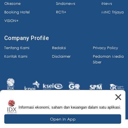
Okezone
Sindonews
iNews
Booking Hotel
RCTI+
MNC Trijaya
VISION+
Company Profile
Tentang Kami
Redaksi
Privacy Policy
Kontak Kami
Disclaimer
Pedoman Media
Siber
Informasi ekonomi, saham dan keuangan dalam satu aplikasi.
© 2026 IDX Channel. All Rights Reserved.
Open in App