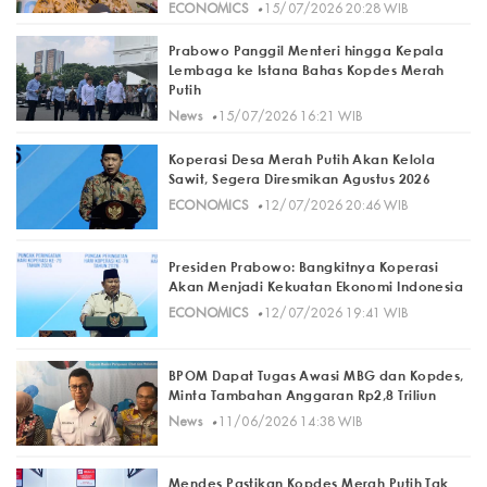
·
ECONOMICS
15/07/2026 20:28 WIB
Prabowo Panggil Menteri hingga Kepala
Lembaga ke Istana Bahas Kopdes Merah
Putih
·
News
15/07/2026 16:21 WIB
Koperasi Desa Merah Putih Akan Kelola
Sawit, Segera Diresmikan Agustus 2026
·
ECONOMICS
12/07/2026 20:46 WIB
Presiden Prabowo: Bangkitnya Koperasi
Akan Menjadi Kekuatan Ekonomi Indonesia
·
ECONOMICS
12/07/2026 19:41 WIB
BPOM Dapat Tugas Awasi MBG dan Kopdes,
Minta Tambahan Anggaran Rp2,8 Triliun
·
News
11/06/2026 14:38 WIB
Mendes Pastikan Kopdes Merah Putih Tak