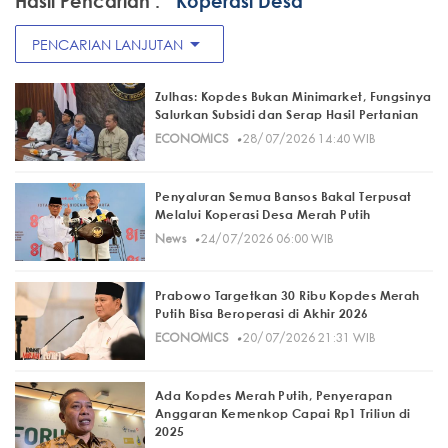
Hasil Pencarian :
" Koperasi Desa"
arrow_drop_down
PENCARIAN LANJUTAN
Zulhas: Kopdes Bukan Minimarket, Fungsinya
Salurkan Subsidi dan Serap Hasil Pertanian
·
ECONOMICS
28/07/2026 14:40 WIB
Penyaluran Semua Bansos Bakal Terpusat
Melalui Koperasi Desa Merah Putih
·
News
24/07/2026 06:00 WIB
Prabowo Targetkan 30 Ribu Kopdes Merah
Putih Bisa Beroperasi di Akhir 2026
·
ECONOMICS
20/07/2026 21:31 WIB
Ada Kopdes Merah Putih, Penyerapan
Anggaran Kemenkop Capai Rp1 Triliun di
2025