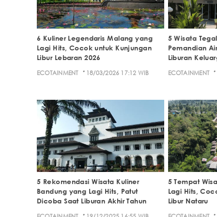
6 Kuliner Legendaris Malang yang
5 Wisata Tegal
Lagi Hits, Cocok untuk Kunjungan
Pemandian Air
Libur Lebaran 2026
Liburan Kelua
·
·
ECOTAINMENT
18/03/2026 17:12 WIB
ECOTAINMENT
5 Rekomendasi Wisata Kuliner
5 Tempat Wis
Bandung yang Lagi Hits, Patut
Lagi Hits, Coc
Dicoba Saat Liburan Akhir Tahun
Libur Nataru
·
·
ECOTAINMENT
19/12/2025 16:55 WIB
ECOTAINMENT