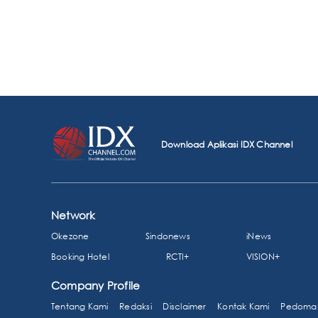
Download Aplikasi IDX Channel
Network
Okezone
Sindonews
iNews
Booking Hotel
RCTI+
VISION+
Company Profile
Tentang Kami
Redaksi
Disclaimer
Kontak Kami
Pedoman