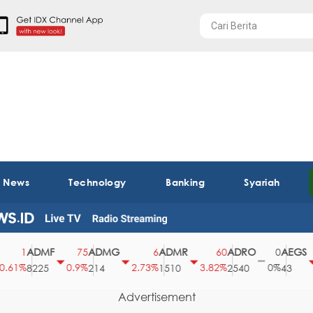
t News
Technology
Banking
Syariah
ADMF
ADMG
ADMR
ADRO
AEGS
1
75
6
60
0
1%
0.9%
2.73%
3.82%
0%
2.
8225
214
1510
2540
43
Advertisement