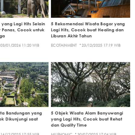
 yang Lagi Hits Selain
5 Rekomendasi Wisata Bogor yang
 Panas, Cocok untuk
Lagi Hits, Cocok buat Healing dan
rga
Liburan Akhir Tahun
·
03/01/2026 11:20 WIB
ECOTAINMENT
23/12/2025 17:19 WIB
ata Bandungan yang
5 Objek Wisata Alam Banyuwangi
ok Dikunjungi saat
yang Lagi Hits, Cocok buat Rehat
dan Quality Time
·
16/12/2025 17:55 WIB
MILENOMIC
30/07/2025 17:04 WIB