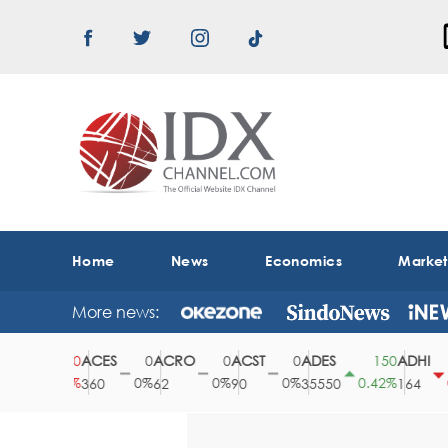
Home
News
Economics
Marke
More news:
ACES
ACRO
ACST
ADES
ADHI
20
0
0
0
150
0.78%
0%
0%
0%
0.42%
0.6
360
62
90
35550
164