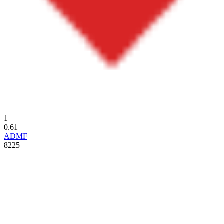
1
0.61
ADMF
8225