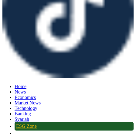
Home
News
Economics
Market News
Technology
Banking
Syariah
ESG Zone