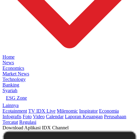
Home
News
Economics
Market News
Technology
Banking
Syariah
ESG Zone
Lainnya
Ecotainment
TV IDX Live
Milenomic
Inspirator
Economia
Infografis
Foto
Video
Calendar
Laporan Keuangan
Perusahaan
Tercatat
Regulasi
Download Aplikasi IDX Channel