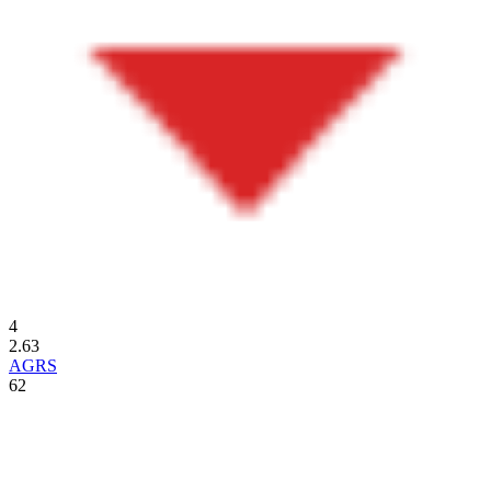
4
2.63
AGRS
62