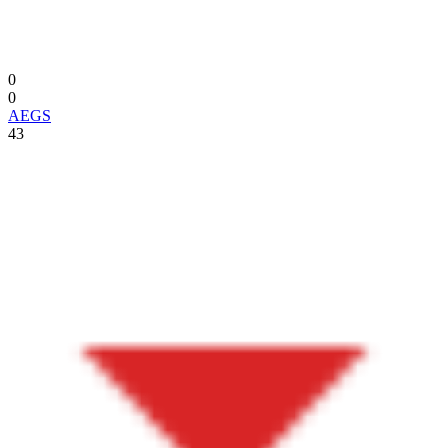
0
0
AEGS
43