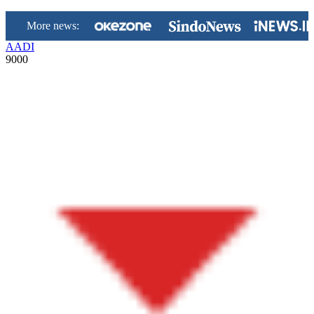
More news:
AADI
9000