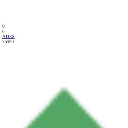
0
0
ADES
35550