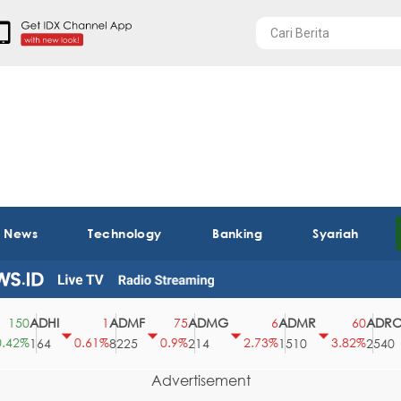
t News
Technology
Banking
Syariah
ADHI
ADMF
ADMG
ADMR
ADRO
50
1
75
6
60
2%
0.61%
0.9%
2.73%
3.82%
164
8225
214
1510
2540
Advertisement