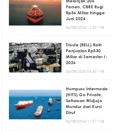
Melonjak 206
Persen, CBRE Rugi
Rp36 Miliar hingga
Juni 2026
06/08/2026 11:20 WIB
Trisula (BELL) Raih
Penjualan Rp330
Miliar di Semester I-
2026
06/08/2026 06:30 WIB
Humpuss Intermoda
(HITS) Go Private,
Setiawan Widjojo
Mundur dari Kursi
Dirut
06/08/2026 11:57 WIB