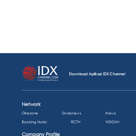
Download Aplikasi IDX Channel
Network
Okezone
Sindonews
iNews
Booking Hotel
RCTI+
VISION+
Company Profile