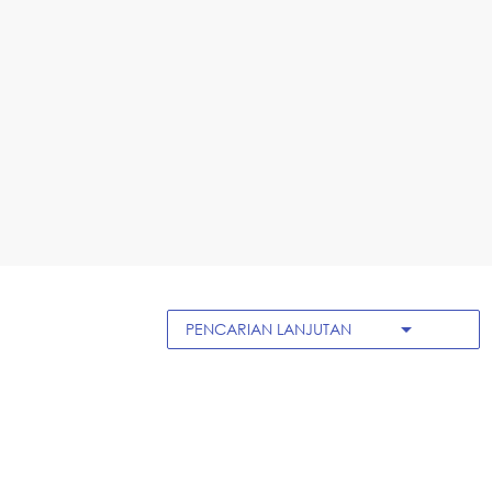
arrow_drop_down
PENCARIAN LANJUTAN