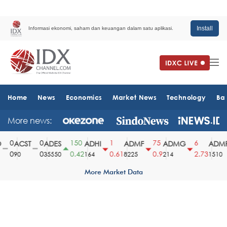
Install
Informasi ekonomi, saham dan keuangan dalam satu aplikasi.
Home
News
Economics
Market News
Technology
Ba
More news:
0
0
150
1
75
6
ACST
ADES
ADHI
ADMF
ADMG
ADMR
0
0
0.42
0.61
0.9
2.73
90
35550
164
8225
214
1510
More Market Data