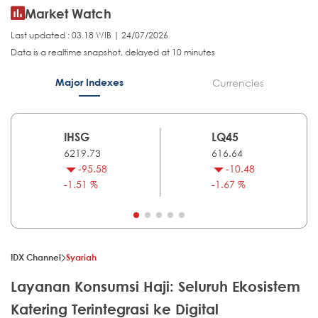
Market Watch
Last updated : 03.18 WIB | 24/07/2026
Data is a realtime snapshot, delayed at 10 minutes
Major Indexes
Currencies
IHSG
LQ45
6219.73
616.64
-95.58
-10.48
-1.51 %
-1.67 %
IDX Channel
Syariah
Layanan Konsumsi Haji: Seluruh Ekosistem
Katering Terintegrasi ke Digital