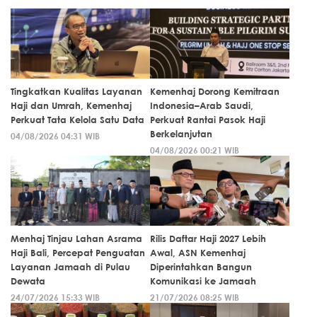
Tingkatkan Kualitas Layanan
Kemenhaj Dorong Kemitraan
Haji dan Umrah, Kemenhaj
Indonesia–Arab Saudi,
Perkuat Tata Kelola Satu Data
Perkuat Rantai Pasok Haji
Berkelanjutan
04/08/2026 04:31 WIB
04/08/2026 00:21 WIB
Menhaj Tinjau Lahan Asrama
Rilis Daftar Haji 2027 Lebih
Haji Bali, Percepat Penguatan
Awal, ASN Kemenhaj
Layanan Jamaah di Pulau
Diperintahkan Bangun
Dewata
Komunikasi ke Jamaah
24/07/2026 15:33 WIB
21/07/2026 08:25 WIB