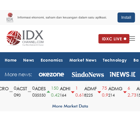
Install
Informasi ekonomi, saham dan keuangan dalam satu aplikasi.
Home
News
Economics
Market News
Technology
Ba
More news:
0
0
150
1
75
6
RO
ACST
ADES
ADHI
ADMF
ADMG
AD
0
0
0.42
0.61
0.9
2.73
90
35550
164
8225
214
151
More Market Data