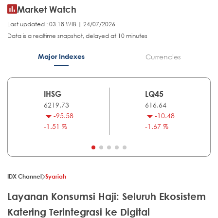
Market Watch
Last updated : 03.18 WIB | 24/07/2026
Data is a realtime snapshot, delayed at 10 minutes
Major Indexes
Currencies
IHSG
LQ45
6219.73
616.64
-95.58
-10.48
-1.51 %
-1.67 %
IDX Channel
Syariah
Layanan Konsumsi Haji: Seluruh Ekosistem
Katering Terintegrasi ke Digital