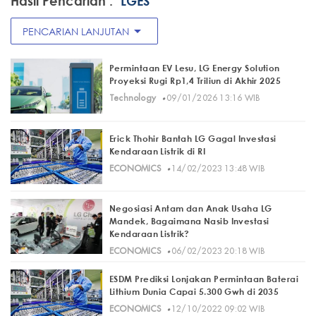
Hasil Pencarian :
"LGES"
arrow_drop_down
PENCARIAN LANJUTAN
Permintaan EV Lesu, LG Energy Solution
Proyeksi Rugi Rp1,4 Triliun di Akhir 2025
·
Technology
09/01/2026 13:16 WIB
Erick Thohir Bantah LG Gagal Investasi
Kendaraan Listrik di RI
·
ECONOMICS
14/02/2023 13:48 WIB
Negosiasi Antam dan Anak Usaha LG
Mandek, Bagaimana Nasib Investasi
Kendaraan Listrik?
·
ECONOMICS
06/02/2023 20:18 WIB
ESDM Prediksi Lonjakan Permintaan Baterai
Lithium Dunia Capai 5.300 Gwh di 2035
·
ECONOMICS
12/10/2022 09:02 WIB