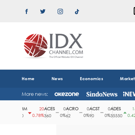
Home
News
Economics
Marke
More news:
ABMM
ACES
ACRO
ACST
ADES
A
0
20
0
0
0
150
0%
0.78%
0%
0%
0%
0.42%
2530
360
62
90
35550
1