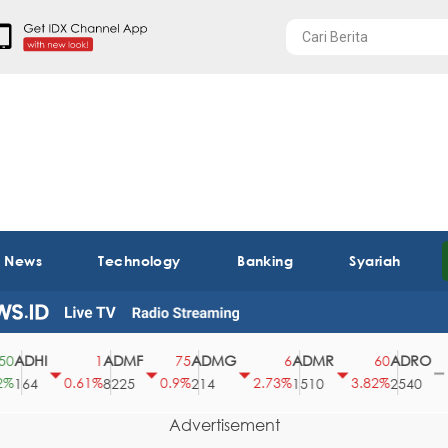
t News
Technology
Banking
Syariah
DHI
ADMF
ADMG
ADMR
ADRO
1
75
6
60
0
0.61%
0.9%
2.73%
3.82%
0%
64
8225
214
1510
2540
Advertisement