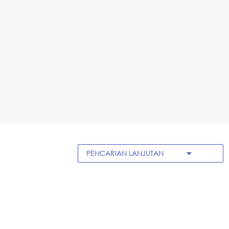
arrow_drop_down
PENCARIAN LANJUTAN