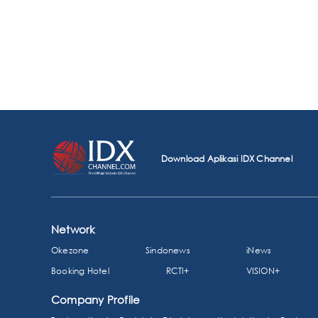
Download Aplikasi IDX Channel
Network
Okezone
Sindonews
iNews
Booking Hotel
RCTI+
VISION+
Company Profile