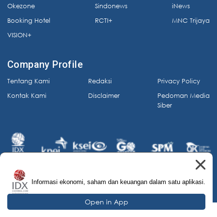
Okezone
Sindonews
iNews
Booking Hotel
RCTI+
MNC Trijaya
VISION+
Company Profile
Tentang Kami
Redaksi
Privacy Policy
Kontak Kami
Disclaimer
Pedoman Media
Siber
Informasi ekonomi, saham dan keuangan dalam satu aplikasi.
© 2026 IDX Channel. All Rights Reserved.
Open in App