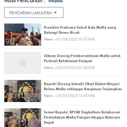
Hasil Pencarian :
"mafia"
arrow_drop_down
PENCARIAN LANJUTAN
Presiden Prabowo Sebut Ada Mafia yang
Dalangi Demo Ricuh
·
News
01/09/2025 19:12 WIB
Gibran Dorong Pemberantasan Mafia untuk
Perkuat Ketahanan Pangan
·
News
10/05/2025 21:36 WIB
Kapolri Dorong Industri Obat Dalam Negeri
Bebas Mafia sehingga Harganya Terjangkau
·
News
10/01/2025 15:03 WIB
Temui Kapolri, BPOM Tingkatkan Kolaborasi
Penindakan Mafia Pangan hingga Skincare
Ilegal