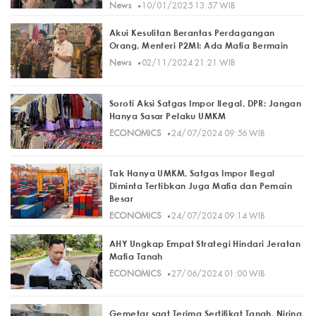
·
News
10/01/2025 13:57 WIB
Akui Kesulitan Berantas Perdagangan
Orang, Menteri P2MI: Ada Mafia Bermain
·
News
02/11/2024 21:21 WIB
Soroti Aksi Satgas Impor Ilegal, DPR: Jangan
Hanya Sasar Pelaku UMKM
·
ECONOMICS
24/07/2024 09:56 WIB
Tak Hanya UMKM, Satgas Impor Ilegal
Diminta Tertibkan Juga Mafia dan Pemain
Besar
·
ECONOMICS
24/07/2024 09:14 WIB
AHY Ungkap Empat Strategi Hindari Jeratan
Mafia Tanah
·
ECONOMICS
27/06/2024 01:00 WIB
Gemetar saat Terima Sertifikat Tanah, Nirina