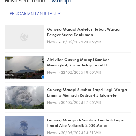
Hasil Pencarian :
"Marapi "
arrow_drop_down
PENCARIAN LANJUTAN
Gunung Marapi Meletus Hebat, Warga
Dengar Suara Dentuman
·
News
18/06/2025 23:35 WIB
Aktivitas Gunung Marapi Sumbar
Meningkat, Status Tetap Level II
·
News
22/02/2025 18:00 WIB
Gunung Marapi Sumbar Erupsi Lagi, Warga
Diminta Menjauh Radius 4,5 Kilometer
·
News
30/05/2024 17:05 WIB
Gunung Marapi di Sumbar Kembali Erupsi,
Tinggi Abu Vulkanik 2.000 Meter
·
News
30/05/2024 14:51 WIB