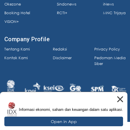
Okezone
Sindonews
iNews
Booking Hotel
RCTI+
MNC Trijaya
VISION+
Company Profile
Tentang Kami
Redaksi
Privacy Policy
Kontak Kami
Disclaimer
Pedoman Media
Siber
Informasi ekonomi, saham dan keuangan dalam satu aplikasi.
© 2026 IDX Channel. All Rights Reserved.
Open in App