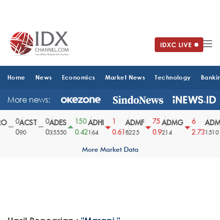
Home
News
Economics
Market News
Technology
Banki
More news:
0
0
150
1
75
6
O
ACST
ADES
ADHI
ADMF
ADMG
ADM
0
0
0.42
0.61
0.9
2.73
90
35550
164
8225
214
1510
More Market Data