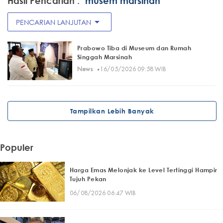
Hasil Pencarian :
"musem marsinah"
arrow_drop_down
PENCARIAN LANJUTAN
Prabowo Tiba di Museum dan Rumah
Singgah Marsinah
·
News
16/05/2026 09:58 WIB
Tampilkan Lebih Banyak
Populer
Harga Emas Melonjak ke Level Tertinggi Hampir
Tujuh Pekan
06/08/2026 06:47 WIB