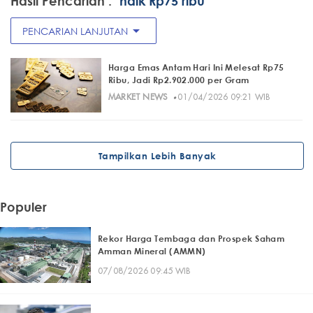
Hasil Pencarian :
"naik Rp75 ribu"
arrow_drop_down
PENCARIAN LANJUTAN
Harga Emas Antam Hari Ini Melesat Rp75
Ribu, Jadi Rp2.902.000 per Gram
·
MARKET NEWS
01/04/2026 09:21 WIB
Tampilkan Lebih Banyak
Populer
Rekor Harga Tembaga dan Prospek Saham
Amman Mineral (AMMN)
07/08/2026 09:45 WIB