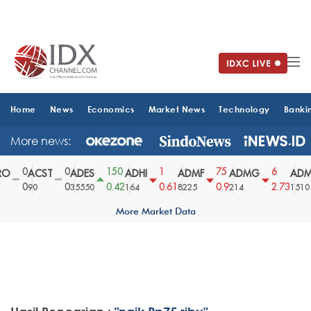
Home
News
Economics
Market News
Technology
Banki
More news:
0
0
150
1
75
6
O
ACST
ADES
ADHI
ADMF
ADMG
ADM
0
0
0.42
0.61
0.9
2.73
90
35550
164
8225
214
1510
More Market Data