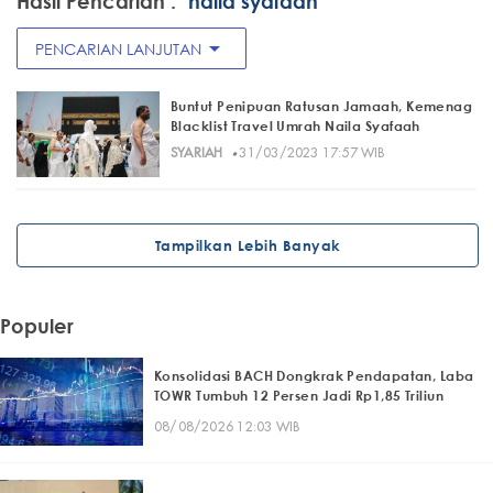
Hasil Pencarian :
"naila syafaah"
arrow_drop_down
PENCARIAN LANJUTAN
Buntut Penipuan Ratusan Jamaah, Kemenag
Blacklist Travel Umrah Naila Syafaah
·
SYARIAH
31/03/2023 17:57 WIB
Tampilkan Lebih Banyak
Populer
Konsolidasi BACH Dongkrak Pendapatan, Laba
TOWR Tumbuh 12 Persen Jadi Rp1,85 Triliun
08/08/2026 12:03 WIB