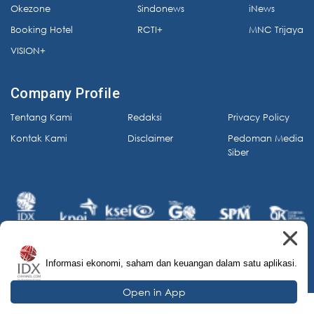
Okezone
Sindonews
iNews
Booking Hotel
RCTI+
MNC Trijaya
VISION+
Company Profile
Tentang Kami
Redaksi
Privacy Policy
Kontak Kami
Disclaimer
Pedoman Media
Siber
Informasi ekonomi, saham dan keuangan dalam satu aplikasi.
© 2026 IDX Channel. All Rights Reserved.
Open in App