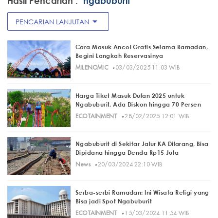
Hasil Pencarian :
"ngabuburit"
arrow_drop_down
PENCARIAN LANJUTAN
Cara Masuk Ancol Gratis Selama Ramadan,
Begini Langkah Reservasinya
·
MILENOMIC
03/03/2025 11:03 WIB
Harga Tiket Masuk Dufan 2025 untuk
Ngabuburit, Ada Diskon hingga 70 Persen
·
ECOTAINMENT
28/02/2025 12:01 WIB
Ngabuburit di Sekitar Jalur KA Dilarang, Bisa
Dipidana hingga Denda Rp15 Juta
·
News
20/03/2024 22:10 WIB
Serba-serbi Ramadan: Ini Wisata Religi yang
Bisa jadi Spot Ngabuburit
·
ECOTAINMENT
15/03/2024 11:54 WIB