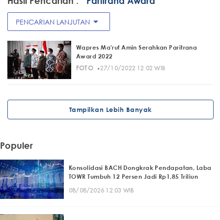
Hasil Pencarian :
" Paritrana Award"
arrow_drop_down
PENCARIAN LANJUTAN
Wapres Ma'ruf Amin Serahkan Paritrana
Award 2022
·
FOTO
27/10/2022 12:02 WIB
Tampilkan Lebih Banyak
Populer
Konsolidasi BACH Dongkrak Pendapatan, Laba
TOWR Tumbuh 12 Persen Jadi Rp1,85 Triliun
08/08/2026 12:03 WIB