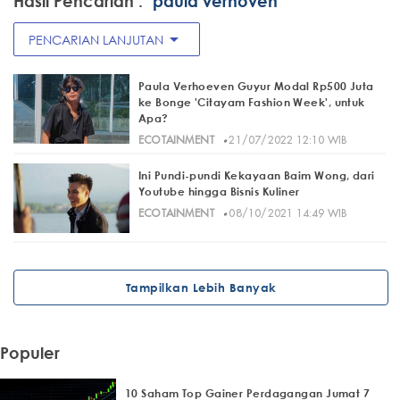
Hasil Pencarian :
"paula verhoven"
arrow_drop_down
PENCARIAN LANJUTAN
Paula Verhoeven Guyur Modal Rp500 Juta
ke Bonge 'Citayam Fashion Week', untuk
Apa?
·
ECOTAINMENT
21/07/2022 12:10 WIB
Ini Pundi-pundi Kekayaan Baim Wong, dari
Youtube hingga Bisnis Kuliner
·
ECOTAINMENT
08/10/2021 14:49 WIB
Tampilkan Lebih Banyak
Populer
10 Saham Top Gainer Perdagangan Jumat 7