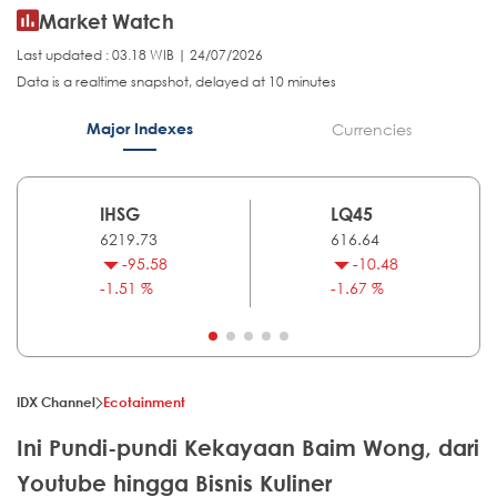
Market Watch
Last updated : 03.18 WIB | 24/07/2026
Data is a realtime snapshot, delayed at 10 minutes
Major Indexes
Currencies
IHSG
LQ45
6219.73
616.64
-95.58
-10.48
-1.51 %
-1.67 %
IDX Channel
Ecotainment
Ini Pundi-pundi Kekayaan Baim Wong, dari
Youtube hingga Bisnis Kuliner