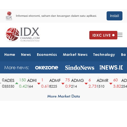
Install
Informasi ekonomi, saham dan keuangan dalam satu aplikasi.
Home
News
Economics
Market News
Technology
Ba
More news:
0
150
1
75
6
60
ADES
ADHI
ADMF
ADMG
ADMR
ADR
0
0.42
0.61
0.9
2.73
3.82
35550
164
8225
214
1510
2540
More Market Data