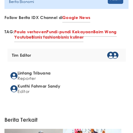
Berita Ekonomi
Follow Berita IDX Channel di
Google News
TAG:
Paula verhoven
Pundi-pundi Kekayaan
Baim Wong
Youtube
Bisnis fashion
bisnis kuliner
Tim Editor
Lintang Tribuana
Reporter
Kunthi Fahmar Sandy
Editor
Berita Terkait