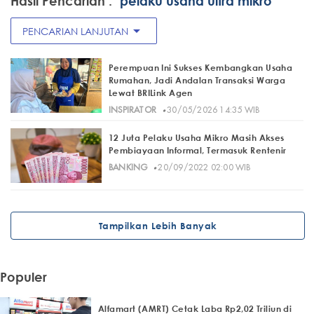
Hasil Pencarian :
"pelaku usaha ultra mikro"
arrow_drop_down
PENCARIAN LANJUTAN
Perempuan Ini Sukses Kembangkan Usaha
Rumahan, Jadi Andalan Transaksi Warga
Lewat BRILink Agen
·
INSPIRATOR
30/05/2026 14:35 WIB
12 Juta Pelaku Usaha Mikro Masih Akses
Pembiayaan Informal, Termasuk Rentenir
·
BANKING
20/09/2022 02:00 WIB
Tampilkan Lebih Banyak
Populer
Alfamart (AMRT) Cetak Laba Rp2,02 Triliun di