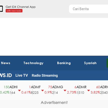
t News
Technology
Banking
Syariah
ADHI
ADMF
ADMG
ADMR
ADRO
50
1
75
6
60
2%
0.61%
0.9%
2.73%
3.82%
164
8225
214
1510
2540
Advertisement