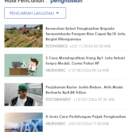
Hasil Pencarian :
"penghasilan"
arrow_drop_down
PENCARIAN LANJUTAN
Kementan Sebut Penghasilan Brigade
Swasembada Pangan Bisa Capai Rp10 Juta,
Begini Hitungannya
·
ECONOMICS
25/11/2024 02:00 WIB
5 Cara Mendapatkan Uang Rp1 Juta Sehari
tanpa Modal, Cuma Pakai HP
·
MILENOMIC
15/08/2024 09:34 WIB
Perjalanan Karier Justin Bieber, Artis Muda
Berharta Rp4,84 Triliun
·
ECOTAINMENT
13/07/2024 07:52 WIB
4 Jenis Cara Perhitungan Pajak Penghasilan
·
MILENOMIC
20/05/2024 17:00 WIB