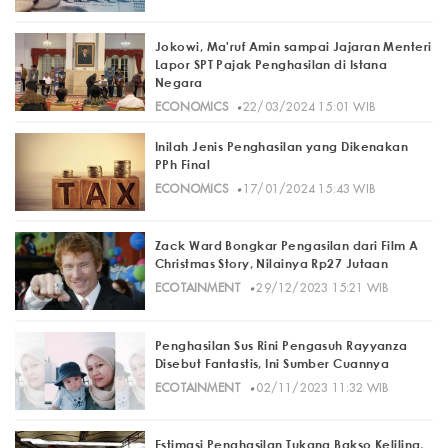
Jokowi, Ma'ruf Amin sampai Jajaran Menteri
Lapor SPT Pajak Penghasilan di Istana
Negara
·
ECONOMICS
22/03/2024 15:01 WIB
Inilah Jenis Penghasilan yang Dikenakan
PPh Final
·
ECONOMICS
17/01/2024 15:43 WIB
Zack Ward Bongkar Pengasilan dari Film A
Christmas Story, Nilainya Rp27 Jutaan
·
ECOTAINMENT
29/12/2023 15:21 WIB
Penghasilan Sus Rini Pengasuh Rayyanza
Disebut Fantastis, Ini Sumber Cuannya
·
ECOTAINMENT
02/11/2023 11:32 WIB
Estimasi Penghasilan Tukang Bakso Keliling,