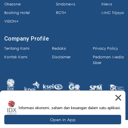
Okezone
Sindonews
iNews
Booking Hotel
RCTI+
MNC Trijaya
VISION+
Company Profile
Tentang Kami
Redaksi
Privacy Policy
Kontak Kami
Disclaimer
Pedoman Media
Siber
Informasi ekonomi, saham dan keuangan dalam satu aplikasi.
© 2026 IDX Channel. All Rights Reserved.
Open in App