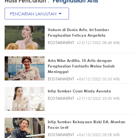
Hasil Pencarian :
"Penghasilan Artis"
arrow_drop_down
PENCARIAN LANJUTAN
Vakum di Dunia Artis, Ini Sumber
Penghasilan Felicya Angelista
·
ECOTAINMENT
25/12/2022 08:48 WIB
Ada Nike Ardilla, 10 Artis dengan
Penghasilan Fantastis Walau Sudah
Meninggal
·
ECOTAINMENT
06/12/2022 03:30 WIB
Intip Sumber Cuan Nindy Ayunda
·
ECOTAINMENT
27/10/2022 20:00 WIB
Intip Sumber Kekayaan Rizki DA, Mantan
Pacar Lesti
·
ECOTAINMENT
06/10/2022 09:28 WIB