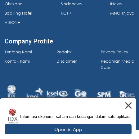
Okezone
Sindonews
iNews
Booking Hotel
RCTI+
MNC Trijaya
VISION+
Company Profile
Tentang Kami
Redaksi
Privacy Policy
Kontak Kami
Disclaimer
Pedoman Media
Siber
Informasi ekonomi, saham dan keuangan dalam satu aplikasi.
© 2026 IDX Channel. All Rights Reserved.
Open in App