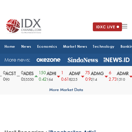
Home
News
Economics
Market News
Technology
Banki
More news:
0
0
150
1
75
6
ACST
ADES
ADHI
ADMF
ADMG
ADMR
0
0
0.42
0.61
0.9
2.73
90
35550
164
8225
214
1510
More Market Data