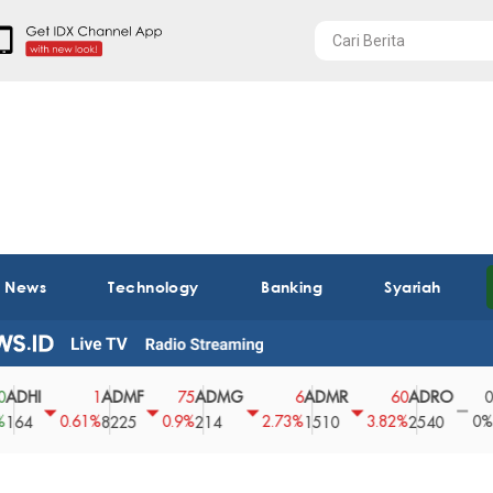
t News
Technology
Banking
Syariah
ADMF
ADMG
ADMR
ADRO
AEGS
1
75
6
60
0
0.61%
0.9%
2.73%
3.82%
0%
8225
214
1510
2540
43