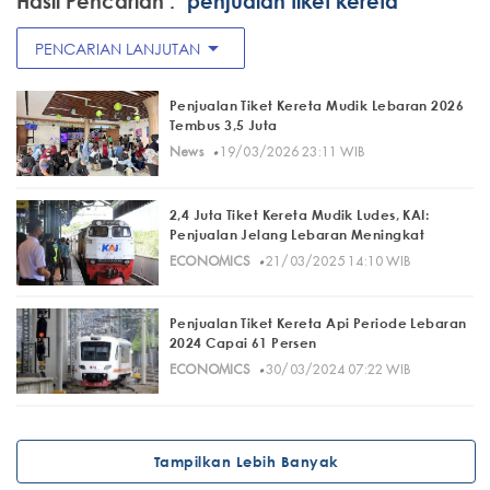
Hasil Pencarian :
"penjualan tiket kereta"
arrow_drop_down
PENCARIAN LANJUTAN
Penjualan Tiket Kereta Mudik Lebaran 2026
Tembus 3,5 Juta
·
News
19/03/2026 23:11 WIB
2,4 Juta Tiket Kereta Mudik Ludes, KAI:
Penjualan Jelang Lebaran Meningkat
·
ECONOMICS
21/03/2025 14:10 WIB
Penjualan Tiket Kereta Api Periode Lebaran
2024 Capai 61 Persen
·
ECONOMICS
30/03/2024 07:22 WIB
Tampilkan Lebih Banyak