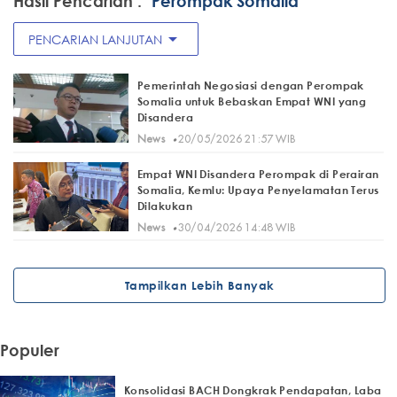
Hasil Pencarian :
"Perompak Somalia"
arrow_drop_down
PENCARIAN LANJUTAN
Pemerintah Negosiasi dengan Perompak
Somalia untuk Bebaskan Empat WNI yang
Disandera
·
News
20/05/2026 21:57 WIB
Empat WNI Disandera Perompak di Perairan
Somalia, Kemlu: Upaya Penyelamatan Terus
Dilakukan
·
News
30/04/2026 14:48 WIB
Tampilkan Lebih Banyak
Populer
Konsolidasi BACH Dongkrak Pendapatan, Laba