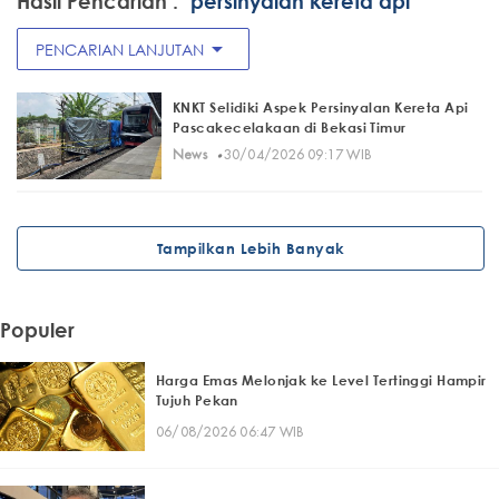
Hasil Pencarian :
"persinyalan kereta api"
arrow_drop_down
PENCARIAN LANJUTAN
KNKT Selidiki Aspek Persinyalan Kereta Api
Pascakecelakaan di Bekasi Timur
·
News
30/04/2026 09:17 WIB
Tampilkan Lebih Banyak
Populer
Harga Emas Melonjak ke Level Tertinggi Hampir
Tujuh Pekan
06/08/2026 06:47 WIB