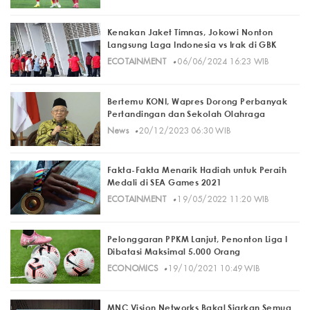
Kenakan Jaket Timnas, Jokowi Nonton
Langsung Laga Indonesia vs Irak di GBK
·
ECOTAINMENT
06/06/2024 16:23 WIB
Bertemu KONI, Wapres Dorong Perbanyak
Pertandingan dan Sekolah Olahraga
·
News
20/12/2023 06:30 WIB
Fakta-Fakta Menarik Hadiah untuk Peraih
Medali di SEA Games 2021
·
ECOTAINMENT
19/05/2022 11:20 WIB
Pelonggaran PPKM Lanjut, Penonton Liga I
Dibatasi Maksimal 5.000 Orang
·
ECONOMICS
19/10/2021 10:49 WIB
MNC Vision Networks Bakal Siarkan Semua