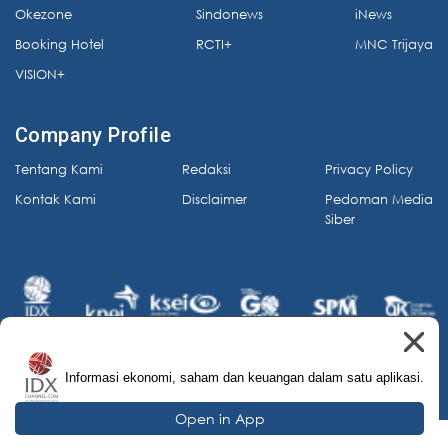
Okezone
Sindonews
iNews
Booking Hotel
RCTI+
MNC Trijaya
VISION+
Company Profile
Tentang Kami
Redaksi
Privacy Policy
Kontak Kami
Disclaimer
Pedoman Media
Siber
Informasi ekonomi, saham dan keuangan dalam satu aplikasi.
© 2026 IDX Channel. All Rights Reserved.
Open in App