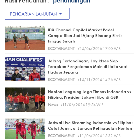
Hasil Pencarian :
"pertandingan"
arrow_drop_down
PENCARIAN LANJUTAN
IDX Channel Capital Market Padel
Competition Jadi Ajang Bincang Bisnis
hingga Smash
·
ECOTAINMENT
25/04/2026 17:00 WIB
Jelang Pertandingan, Jay Idzes Siap
Terapkan Pengalaman Main di Italia saat
Hadapi Jepang
·
ECOTAINMENT
15/11/2024 14:26 WIB
Nonton Langsung Laga Timnas Indonesia vs
Filipina, Presiden Jokowi Tiba di GBK
·
News
11/06/2024 19:54 WIB
Jadwal Live Streaming Indonesia vs Filipina:
Catat Jamnya, Jangan Ketinggalan Nonton
·
ECOTAINMENT
11/06/2024 15:32 WIB