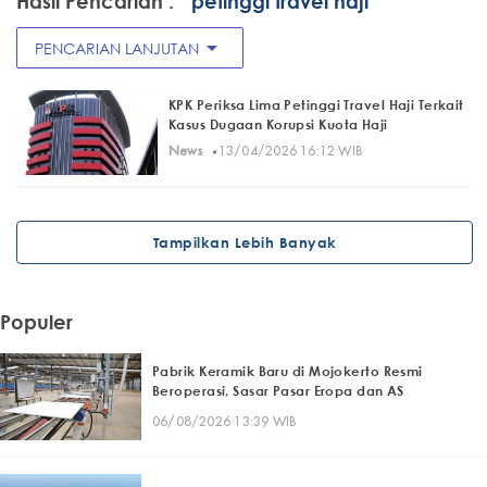
Hasil Pencarian :
" petinggi travel haji"
arrow_drop_down
PENCARIAN LANJUTAN
KPK Periksa Lima Petinggi Travel Haji Terkait
Kasus Dugaan Korupsi Kuota Haji
·
News
13/04/2026 16:12 WIB
Tampilkan Lebih Banyak
Populer
Pabrik Keramik Baru di Mojokerto Resmi
Beroperasi, Sasar Pasar Eropa dan AS
06/08/2026 13:39 WIB