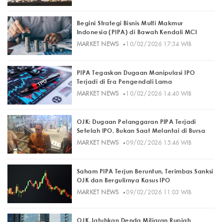
Begini Strategi Bisnis Multi Makmur
Indonesia (PIPA) di Bawah Kendali MCI
·
MARKET NEWS
10/02/2026 17:34 WIB
PIPA Tegaskan Dugaan Manipulasi IPO
Terjadi di Era Pengendali Lama
·
MARKET NEWS
10/02/2026 14:40 WIB
OJK: Dugaan Pelanggaran PIPA Terjadi
Setelah IPO, Bukan Saat Melantai di Bursa
·
MARKET NEWS
09/02/2026 15:46 WIB
Saham PIPA Terjun Beruntun, Terimbas Sanksi
OJK dan Bergulirnya Kasus IPO
·
MARKET NEWS
09/02/2026 11:03 WIB
OJK Jatuhkan Denda Miliaran Rupiah