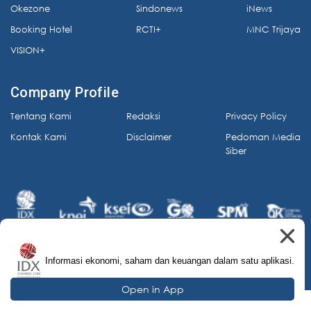
Okezone
Sindonews
iNews
Booking Hotel
RCTI+
MNC Trijaya
VISION+
Company Profile
Tentang Kami
Redaksi
Privacy Policy
Kontak Kami
Disclaimer
Pedoman Media
Siber
Informasi ekonomi, saham dan keuangan dalam satu aplikasi.
© 2026 IDX Channel. All Rights Reserved.
Open in App