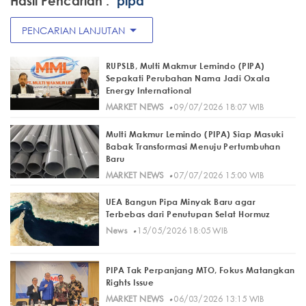
Hasil Pencarian :
"pipa"
arrow_drop_down
PENCARIAN LANJUTAN
RUPSLB, Multi Makmur Lemindo (PIPA)
Sepakati Perubahan Nama Jadi Oxala
Energy International
·
MARKET NEWS
09/07/2026 18:07 WIB
Multi Makmur Lemindo (PIPA) Siap Masuki
Babak Transformasi Menuju Pertumbuhan
Baru
·
MARKET NEWS
07/07/2026 15:00 WIB
UEA Bangun Pipa Minyak Baru agar
Terbebas dari Penutupan Selat Hormuz
·
News
15/05/2026 18:05 WIB
PIPA Tak Perpanjang MTO, Fokus Matangkan
Rights Issue
·
MARKET NEWS
06/03/2026 13:15 WIB