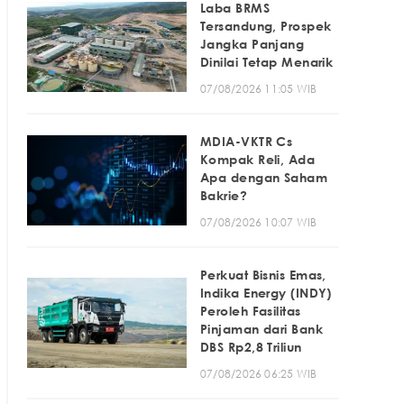
Laba BRMS
Tersandung, Prospek
Jangka Panjang
Dinilai Tetap Menarik
07/08/2026 11:05 WIB
MDIA-VKTR Cs
Kompak Reli, Ada
Apa dengan Saham
Bakrie?
07/08/2026 10:07 WIB
Perkuat Bisnis Emas,
Indika Energy (INDY)
Peroleh Fasilitas
Pinjaman dari Bank
DBS Rp2,8 Triliun
07/08/2026 06:25 WIB