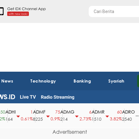
t News
Technology
Banking
Syariah
ADHI
ADMF
ADMG
ADMR
ADRO
1
75
6
60
0.61%
0.9%
2.73%
3.82%
0
164
8225
214
1510
2540
Advertisement