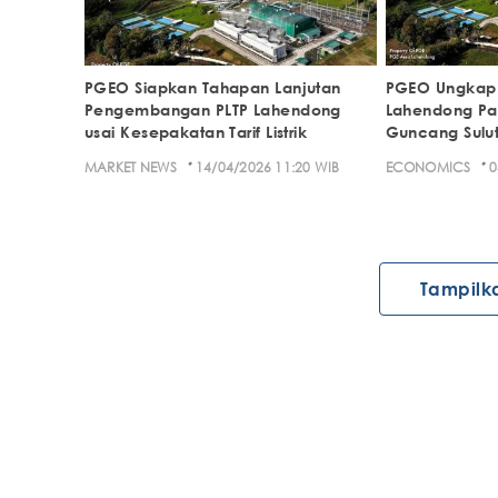
PGEO Siapkan Tahapan Lanjutan
PGEO Ungkap 
Pengembangan PLTP Lahendong
Lahendong P
usai Kesepakatan Tarif Listrik
Guncang Sulu
·
·
MARKET NEWS
14/04/2026 11:20 WIB
ECONOMICS
0
Tampilk