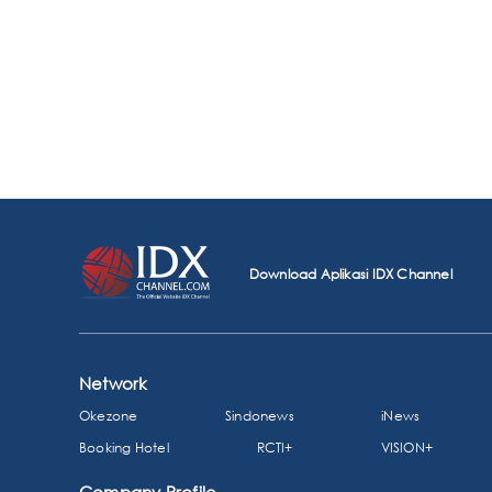
Download Aplikasi IDX Channel
Network
Okezone
Sindonews
iNews
Booking Hotel
RCTI+
VISION+
Company Profile