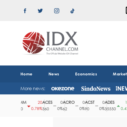
Home
News
Economics
Marke
More news:
ABMM
ACES
ACRO
ACST
ADES
0
20
0
0
0
150
0%
0.78%
0%
0%
0%
0.42%
2530
360
62
90
35550