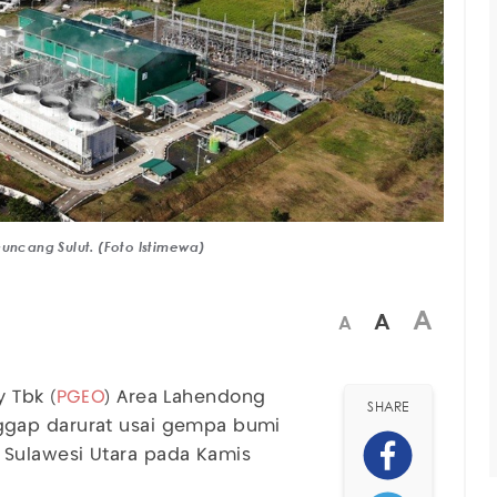
ncang Sulut. (Foto Istimewa)
A
A
A
 Tbk (
PGEO
) Area Lahendong
SHARE
ggap darurat usai gempa bumi
Sulawesi Utara pada Kamis