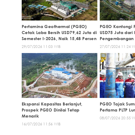
Pertamina Geothermal (PGEO)
PGEO Kantongi F
Cetak Laba Bersih USD79,62 Juta di
USD75 Juta dari
Semester I-2026, Naik 15,48 Persen
Pengembangan 
Bumi
29/07/2026 11:03 WIB
27/07/2026 11:24 W
Ekspansi Kapasitas Berlanjut,
PGEO Tajak Sumu
Prospek PGEO Dinilai Tetap
Pertama PLTP Lum
Menarik
08/07/2026 20:55 W
16/07/2026 11:56 WIB