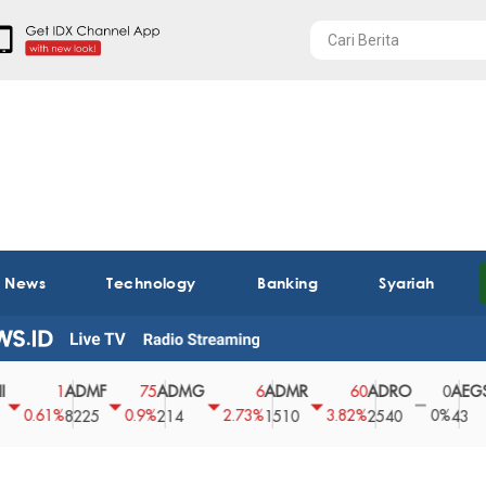
t News
Technology
Banking
Syariah
ADMF
ADMG
ADMR
ADRO
AEGS
1
75
6
60
0
61%
0.9%
2.73%
3.82%
0%
2.
8225
214
1510
2540
43