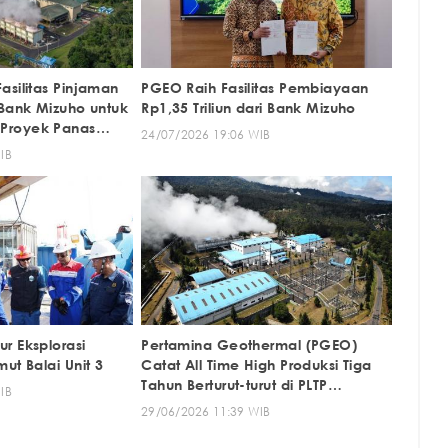
asilitas Pinjaman
PGEO Raih Fasilitas Pembiayaan
 Bank Mizuho untuk
Rp1,35 Triliun dari Bank Mizuho
Proyek Panas
24/07/2026 19:06 WIB
IB
r Eksplorasi
Pertamina Geothermal (PGEO)
ut Balai Unit 3
Catat All Time High Produksi Tiga
Tahun Berturut-turut di PLTP
IB
Kamojang
29/06/2026 11:39 WIB