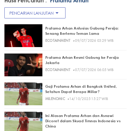
Hasil Pencarian :
"Pratama Arhan"
arrow_drop_down
PENCARIAN LANJUTAN
Pratama Arhan Antusias Gabung Persija:
Senang Bertemu Teman Lama
·
ECOTAINMENT
09/07/2026 03:29 WIB
Pratama Arhan Resmi Gabung ke Persija
Jakarta
·
ECOTAINMENT
07/07/2026 06:05 WIB
Gaji Pratama Arhan di Bangkok United,
Setahun Dapat Berapa Miliar?
·
MILENOMIC
14/10/2025 15:27 WIB
Ini Alasan Pratama Arhan dan Asnawi
Dicoret dalam Skuad Timnas Indonesia vs
China