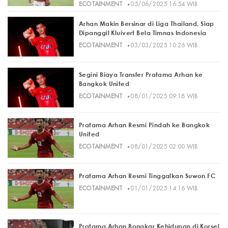
·
ECOTAINMENT
05/06/2025 16:54 WIB
Arhan Makin Bersinar di Liga Thailand, Siap
Dipanggil Kluivert Bela Timnas Indonesia
·
ECOTAINMENT
03/03/2025 10:26 WIB
Segini Biaya Transfer Pratama Arhan ke
Bangkok United
·
ECOTAINMENT
08/01/2025 09:18 WIB
Pratama Arhan Resmi Pindah ke Bangkok
United
·
ECOTAINMENT
08/01/2025 02:00 WIB
Pratama Arhan Resmi Tinggalkan Suwon FC
·
ECOTAINMENT
01/01/2025 14:16 WIB
Pratama Arhan Bongkar Kehidupan di Korsel