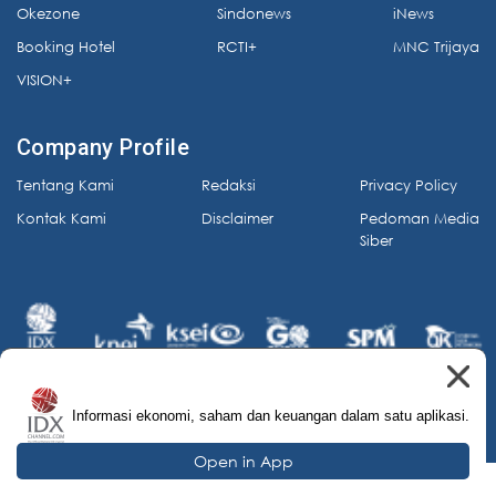
Okezone
Sindonews
iNews
Booking Hotel
RCTI+
MNC Trijaya
VISION+
Company Profile
Tentang Kami
Redaksi
Privacy Policy
Kontak Kami
Disclaimer
Pedoman Media
Siber
Informasi ekonomi, saham dan keuangan dalam satu aplikasi.
© 2026 IDX Channel. All Rights Reserved.
Open in App