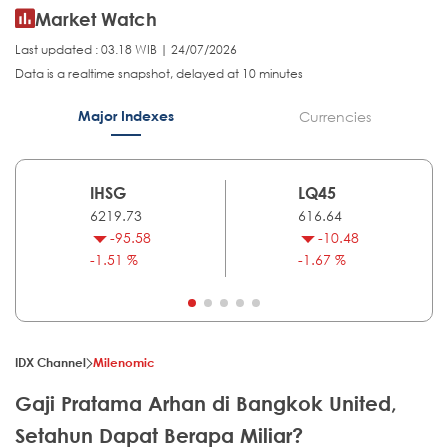
Market Watch
Last updated : 03.18 WIB | 24/07/2026
Data is a realtime snapshot, delayed at 10 minutes
Major Indexes
Currencies
IHSG
LQ45
6219.73
616.64
-95.58
-10.48
-1.51 %
-1.67 %
IDX Channel
Milenomic
Gaji Pratama Arhan di Bangkok United,
Setahun Dapat Berapa Miliar?