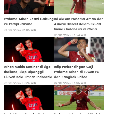
Pratama Arhan Resmi Gabung
Ini Alasan Pratama Arhan dan
ke Persija Jakarta
Asnawi Dicoret dalam Skuad
Timnas Indonesia vs China
07/07/2026 06:05 WIB
05/06/2025 16:54 WIB
Arhan Makin Bersinar di Liga
Intip Perbandingan Gaji
Thailand, Siap Dipanggil
Pratama Arhan di Suwon FC
Kluivert Bela Timnas Indonesia
dan Bangkok United
03/03/2025 10:26 WIB
09/01/2025 15:05 WIB