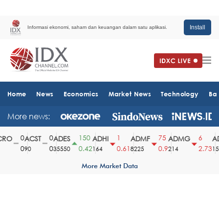
Install
Informasi ekonomi, saham dan keuangan dalam satu aplikasi.
Home
News
Economics
Market News
Technology
Ba
More news:
0
0
150
1
75
6
RO
ACST
ADES
ADHI
ADMF
ADMG
AD
0
0
0.42
0.61
0.9
2.73
90
35550
164
8225
214
1510
More Market Data