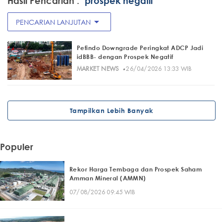
Hasil Pencarian :
"prospek negatif"
arrow_drop_down
PENCARIAN LANJUTAN
Pefindo Downgrade Peringkat ADCP Jadi
idBBB- dengan Prospek Negatif
·
MARKET NEWS
26/04/2026 13:33 WIB
Tampilkan Lebih Banyak
Populer
Rekor Harga Tembaga dan Prospek Saham
Amman Mineral (AMMN)
07/08/2026 09:45 WIB