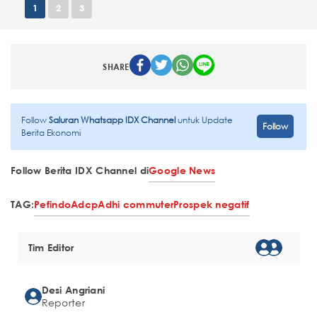
1
2
3
SHARE
Follow
Saluran Whatsapp IDX Channel
untuk Update
Follow
Berita Ekonomi
Follow Berita IDX Channel di
Google News
TAG:
Pefindo
Adcp
Adhi commuter
Prospek negatif
Tim Editor
Desi Angriani
Reporter