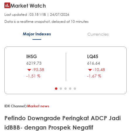
Market Watch
Last updated : 03.18 WIB | 24/07/2026
Data is a realtime snapshot, delayed at 10 minutes
Major Indexes
Currencies
IHSG
LQ45
6219.73
616.64
-95.58
-10.48
-1.51 %
-1.67 %
IDX Channel
Market news
Pefindo Downgrade Peringkat ADCP Jadi
idBBB- dengan Prospek Negatif