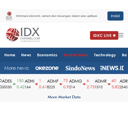
Install
Informasi ekonomi, saham dan keuangan dalam satu aplikasi.
Home
News
Economics
Market News
Technology
Ba
More news:
150
1
75
6
60
ADES
ADHI
ADMF
ADMG
ADMR
ADRO
0.42
0.61
0.9
2.73
3.82
5550
164
8225
214
1510
2540
More Market Data