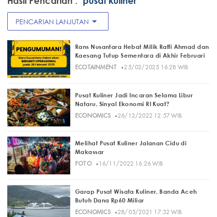
Hasil Pencarian :
"pusat kuliner"
arrow_drop_down
PENCARIAN LANJUTAN
Rans Nusantara Hebat Milik Raffi Ahmad dan
Kaesang Tutup Sementara di Akhir Februari
·
ECOTAINMENT
25/02/2025 16:28 WIB
Pusat Kuliner Jadi Incaran Selama Libur
Nataru, Sinyal Ekonomi RI Kuat?
·
ECONOMICS
26/12/2022 12:57 WIB
Melihat Pusat Kuliner Jalanan Cidu di
Makassar
·
FOTO
16/11/2022 16:26 WIB
Garap Pusat Wisata Kuliner, Banda Aceh
Butuh Dana Rp60 Miliar
·
ECONOMICS
28/05/2021 17:32 WIB