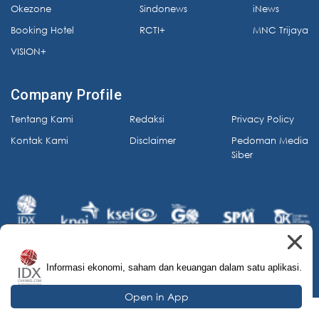
Okezone
Sindonews
iNews
Booking Hotel
RCTI+
MNC Trijaya
VISION+
Company Profile
Tentang Kami
Redaksi
Privacy Policy
Kontak Kami
Disclaimer
Pedoman Media
Siber
Informasi ekonomi, saham dan keuangan dalam satu aplikasi.
© 2026 IDX Channel. All Rights Reserved.
Open in App