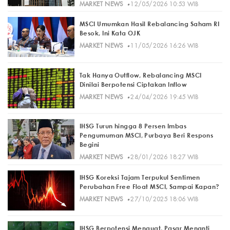
·
MARKET NEWS
12/05/2026 10:53 WIB
MSCI Umumkan Hasil Rebalancing Saham RI
Besok, Ini Kata OJK
·
MARKET NEWS
11/05/2026 16:26 WIB
Tak Hanya Outflow, Rebalancing MSCI
Dinilai Berpotensi Ciptakan Inflow
·
MARKET NEWS
24/04/2026 19:45 WIB
IHSG Turun hingga 8 Persen Imbas
Pengumuman MSCI, Purbaya Beri Respons
Begini
·
MARKET NEWS
28/01/2026 18:27 WIB
IHSG Koreksi Tajam Terpukul Sentimen
Perubahan Free Float MSCI, Sampai Kapan?
·
MARKET NEWS
27/10/2025 18:06 WIB
IHSG Berpotensi Menguat, Pasar Menanti