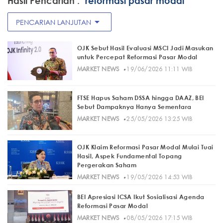
Hasil Pencarian :
"reformasi pasar modal"
arrow_drop_down
PENCARIAN LANJUTAN
OJK Sebut Hasil Evaluasi MSCI Jadi Masukan
untuk Percepat Reformasi Pasar Modal
·
MARKET NEWS
19/06/2026 11:11 WIB
FTSE Hapus Saham DSSA hingga DAAZ, BEI
Sebut Dampaknya Hanya Sementara
·
MARKET NEWS
25/05/2026 13:25 WIB
OJK Klaim Reformasi Pasar Modal Mulai Tuai
Hasil, Aspek Fundamental Topang
Pergerakan Saham
·
MARKET NEWS
19/05/2026 14:53 WIB
BEI Apresiasi ICSA Ikut Sosialisasi Agenda
Reformasi Pasar Modal
·
MARKET NEWS
08/05/2026 17:15 WIB