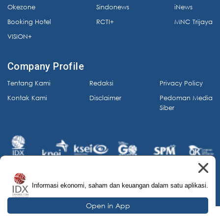
Okezone
Sindonews
iNews
Booking Hotel
RCTI+
MNC Trijaya
VISION+
Company Profile
Tentang Kami
Redaksi
Privacy Policy
Kontak Kami
Disclaimer
Pedoman Media
Siber
Informasi ekonomi, saham dan keuangan dalam satu aplikasi.
© 2026 IDX Channel. All Rights Reserved.
Open in App