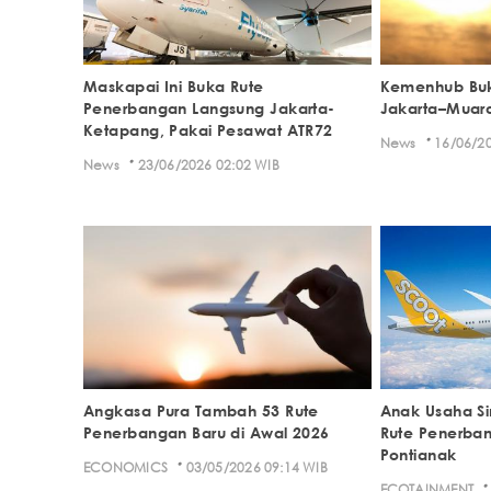
Maskapai Ini Buka Rute
Kemenhub Buk
Penerbangan Langsung Jakarta-
Jakarta–Muar
Ketapang, Pakai Pesawat ATR72
·
News
16/06/20
·
News
23/06/2026 02:02 WIB
Angkasa Pura Tambah 53 Rute
Anak Usaha Si
Penerbangan Baru di Awal 2026
Rute Penerban
Pontianak
·
ECONOMICS
03/05/2026 09:14 WIB
·
ECOTAINMENT