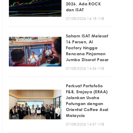
2026, Ada ROCK
dan ISAT
07/08/2026 16:18 WIB
Saham ISAT Melesat
16 Persen, AI
Factory hingga
Rencana Pinjaman
Jumbo Disorot Pasar
07/08/2026 14:36 WIB
Perkuat Portofolio
F&B, Erajaya (ERAA)
Jalankan Usaha
Patungan dengan
Oriental Coffee Asal
Malaysia
07/08/2026 14:57 WIB