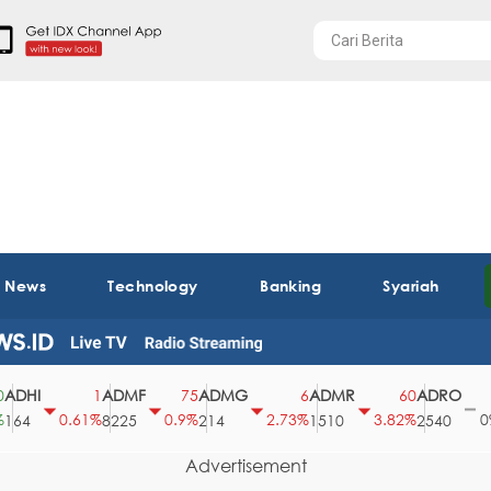
t News
Technology
Banking
Syariah
I
ADMF
ADMG
ADMR
ADRO
AE
1
75
6
60
0
0.61%
0.9%
2.73%
3.82%
0%
8225
214
1510
2540
43
Advertisement