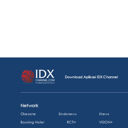
Download Aplikasi IDX Channel
Network
Okezone
Sindonews
iNews
Booking Hotel
RCTI+
VISION+