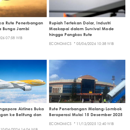
a Rute Penerbangan
Rupiah Tertekan Dolar, Industri
a Bungo Jambi
Maskapai dalam Survival Mode
hingga Pangkas Rute
26 07:58 WIB
·
ECONOMICS
05/06/2026 10:38 WIB
ngapore Airlines Buka
Rute Penerbangan Malang-Lombok
gan ke Belitung dan
Beroperasi Mulai 15 Desember 2025
·
ECONOMICS
11/12/2025 12:40 WIB
10/04/2026 14:06 WIB