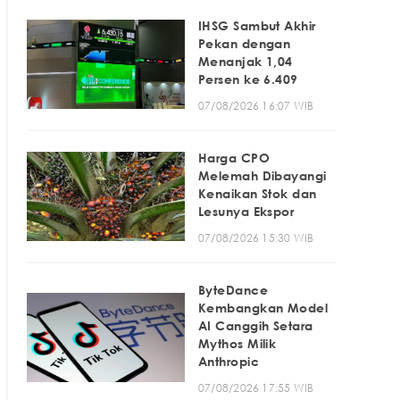
IHSG Sambut Akhir
Pekan dengan
Menanjak 1,04
Persen ke 6.409
07/08/2026 16:07 WIB
Harga CPO
Melemah Dibayangi
Kenaikan Stok dan
Lesunya Ekspor
07/08/2026 15:30 WIB
ByteDance
Kembangkan Model
AI Canggih Setara
Mythos Milik
Anthropic
07/08/2026 17:55 WIB