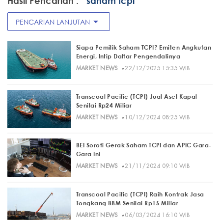
Hasil Pencarian :
" saham tcpi"
arrow_drop_down
PENCARIAN LANJUTAN
Siapa Pemilik Saham TCPI? Emiten Angkutan
Energi, Intip Daftar Pengendalinya
·
MARKET NEWS
22/12/2025 15:35 WIB
Transcoal Pacific (TCPI) Jual Aset Kapal
Senilai Rp24 Miliar
·
MARKET NEWS
10/12/2024 08:25 WIB
BEI Soroti Gerak Saham TCPI dan APIC Gara-
Gara Ini
·
MARKET NEWS
21/11/2024 09:10 WIB
Transcoal Pacific (TCPI) Raih Kontrak Jasa
Tongkang BBM Senilai Rp15 Miliar
·
MARKET NEWS
06/03/2024 16:10 WIB