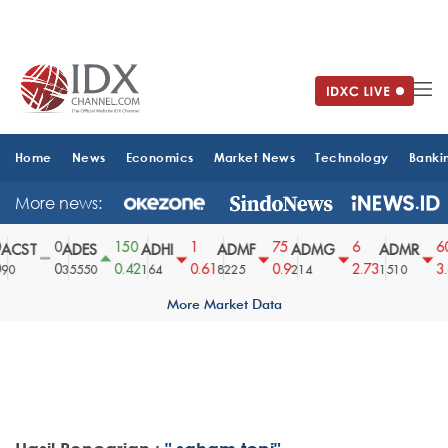
Home
News
Economics
Market News
Technology
Banki
More news:
0
150
1
75
6
60
ACST
ADES
ADHI
ADMF
ADMG
ADMR
0
0.42
0.61
0.9
2.73
3.
90
35550
164
8225
214
1510
More Market Data