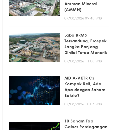
Amman Mineral
(AMMN)
07/08/2026 09:45 WIB
Laba BRMS
Tersandung, Prospek
Jangka Panjang
Dinilai Tetap Menarik
07/08/2026 11:05 WIB
MDIA-VKTR Cs
Kompak Reli, Ada
Apa dengan Saham
Bakrie?
07/08/2026 10:07 WIB
10 Saham Top
Gainer Perdagangan