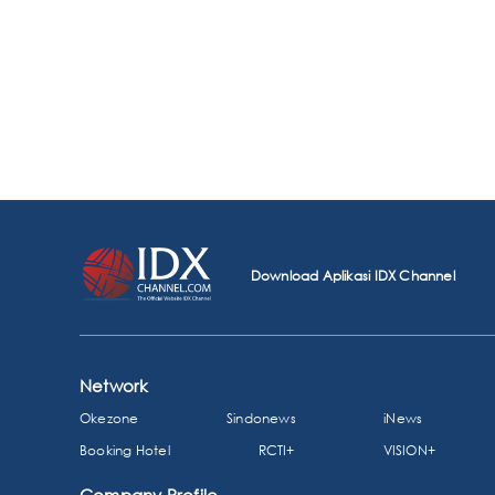
Download Aplikasi IDX Channel
Network
Okezone
Sindonews
iNews
Booking Hotel
RCTI+
VISION+
Company Profile