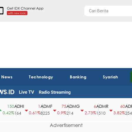
t News
Technology
Banking
Syariah
ADHI
ADMF
ADMG
ADMR
ADRO
150
1
75
6
60
.42%
0.61%
0.9%
2.73%
3.82%
164
8225
214
1510
2540
Advertisement