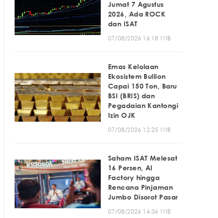
Jumat 7 Agustus
2026, Ada ROCK
dan ISAT
07/08/2026 16:18 WIB
Emas Kelolaan
Ekosistem Bullion
Capai 150 Ton, Baru
BSI (BRIS) dan
Pegadaian Kantongi
Izin OJK
07/08/2026 12:25 WIB
Saham ISAT Melesat
16 Persen, AI
Factory hingga
Rencana Pinjaman
Jumbo Disorot Pasar
07/08/2026 14:36 WIB